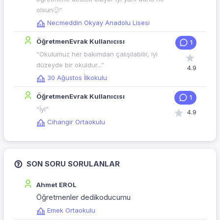
olsun🙂”
Necmeddin Okyay Anadolu Lisesi
ÖğretmenEvrak Kullanıcısı
1
“Okulumuz her bakımdan çalışılabilir, iyi
düzeyde bir okuldur...”
4.9
30 Ağustos İlkokulu
ÖğretmenEvrak Kullanıcısı
1
“İyi”
4.9
Cihangir Ortaokulu
SON SORU SORULANLAR
Ahmet EROL
Öğretmenler dedikoducumu
Emek Ortaokulu