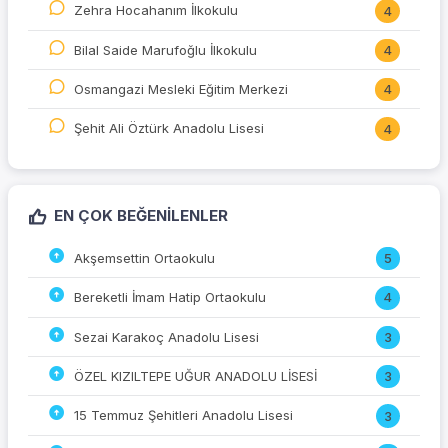
Zehra Hocahanım İlkokulu
4
Bilal Saide Marufoğlu İlkokulu
4
Osmangazi Mesleki Eğitim Merkezi
4
Şehit Ali Öztürk Anadolu Lisesi
4
EN ÇOK BEĞENILENLER
Akşemsettin Ortaokulu
5
Bereketli İmam Hatip Ortaokulu
4
Sezai Karakoç Anadolu Lisesi
3
ÖZEL KIZILTEPE UĞUR ANADOLU LİSESİ
3
15 Temmuz Şehitleri Anadolu Lisesi
3