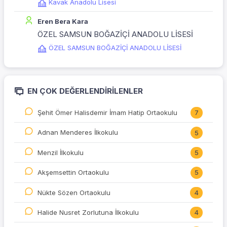
Kavak Anadolu Lisesi
Eren Bera Kara
ÖZEL SAMSUN BOĞAZİÇİ ANADOLU LİSESİ
ÖZEL SAMSUN BOĞAZİÇİ ANADOLU LİSESİ
EN ÇOK DEĞERLENDIRILENLER
Şehit Ömer Halisdemir İmam Hatip Ortaokulu
7
Adnan Menderes İlkokulu
5
Menzil İlkokulu
5
Akşemsettin Ortaokulu
5
Nükte Sözen Ortaokulu
4
Halide Nusret Zorlutuna İlkokulu
4