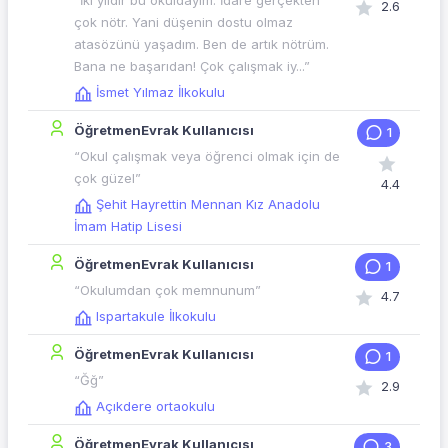
“İki yıldır bu okuldayım. İdare gerçekten
2.6
çok nötr. Yani düşenin dostu olmaz
atasözünü yaşadım. Ben de artık nötrüm.
Bana ne başarıdan! Çok çalışmak iy...”
İsmet Yılmaz İlkokulu
ÖğretmenEvrak Kullanıcısı
1
“Okul çalışmak veya öğrenci olmak için de
çok güzel”
4.4
Şehit Hayrettin Mennan Kız Anadolu
İmam Hatip Lisesi
ÖğretmenEvrak Kullanıcısı
1
“Okulumdan çok memnunum”
4.7
Ispartakule İlkokulu
ÖğretmenEvrak Kullanıcısı
1
“Ğğ”
2.9
Açıkdere ortaokulu
ÖğretmenEvrak Kullanıcısı
3