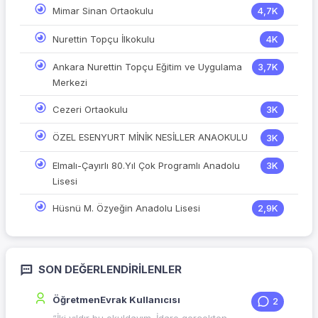
Mimar Sinan Ortaokulu
4,7K
Nurettin Topçu İlkokulu
4K
Ankara Nurettin Topçu Eğitim ve Uygulama
3,7K
Merkezi
Cezeri Ortaokulu
3K
ÖZEL ESENYURT MİNİK NESİLLER ANAOKULU
3K
Elmalı-Çayırlı 80.Yıl Çok Programlı Anadolu
3K
Lisesi
Hüsnü M. Özyeğin Anadolu Lisesi
2,9K
SON DEĞERLENDIRILENLER
ÖğretmenEvrak Kullanıcısı
2