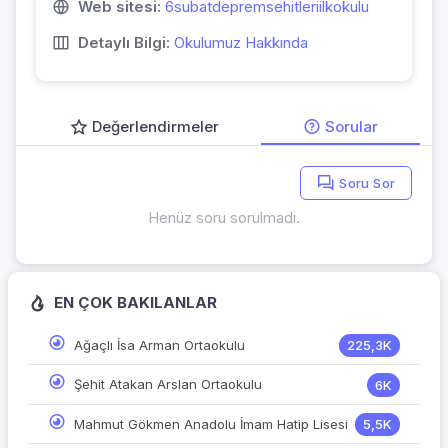
Web sitesi:
6subatdepremsehitleriilkokulu
Detaylı Bilgi:
Okulumuz Hakkında
Değerlendirmeler
Sorular
Soru Sor
Henüz soru sorulmadı.
EN ÇOK BAKILANLAR
Ağaçlı İsa Arman Ortaokulu
225,3K
Şehit Atakan Arslan Ortaokulu
6K
Mahmut Gökmen Anadolu İmam Hatip Lisesi
5,5K