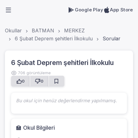
Google Play
App Store
Okullar
BATMAN
MERKEZ
6 Şubat Deprem şehitleri İlkokulu
Sorular
6 Şubat Deprem şehitleri İlkokulu
706 görüntüleme
0
0
Bu okul için henüz değerlendirme yapılmamış.
🏫 Okul Bilgileri