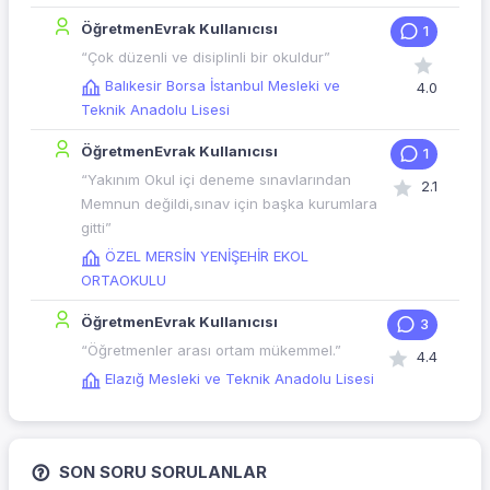
ÖğretmenEvrak Kullanıcısı
1
“Çok düzenli ve disiplinli bir okuldur”
Balıkesir Borsa İstanbul Mesleki ve
4.0
Teknik Anadolu Lisesi
ÖğretmenEvrak Kullanıcısı
1
“Yakınım Okul içi deneme sınavlarından
2.1
Memnun değildi,sınav için başka kurumlara
gitti”
ÖZEL MERSİN YENİŞEHİR EKOL
ORTAOKULU
ÖğretmenEvrak Kullanıcısı
3
“Öğretmenler arası ortam mükemmel.”
4.4
Elazığ Mesleki ve Teknik Anadolu Lisesi
SON SORU SORULANLAR