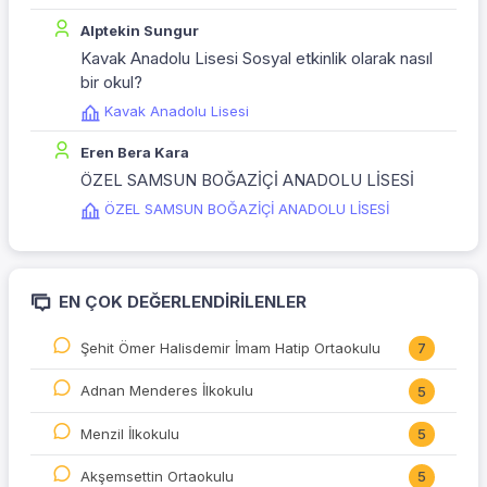
Alptekin Sungur
Kavak Anadolu Lisesi Sosyal etkinlik olarak nasıl
bir okul?
Kavak Anadolu Lisesi
Eren Bera Kara
ÖZEL SAMSUN BOĞAZİÇİ ANADOLU LİSESİ
ÖZEL SAMSUN BOĞAZİÇİ ANADOLU LİSESİ
EN ÇOK DEĞERLENDIRILENLER
Şehit Ömer Halisdemir İmam Hatip Ortaokulu
7
Adnan Menderes İlkokulu
5
Menzil İlkokulu
5
Akşemsettin Ortaokulu
5