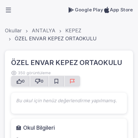
Google Play
App Store
Okullar
ANTALYA
KEPEZ
ÖZEL ENVAR KEPEZ ORTAOKULU
ÖZEL ENVAR KEPEZ ORTAOKULU
350 görüntüleme
0
0
Bu okul için henüz değerlendirme yapılmamış.
🏫 Okul Bilgileri