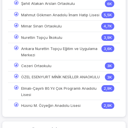
Şehit Atakan Arslan Ortaokulu
6K
Mahmut Gökmen Anadolu İmam Hatip Lisesi
5,5K
Mimar Sinan Ortaokulu
4,7K
Nurettin Topçu İlkokulu
3,9K
Ankara Nurettin Topçu Eğitim ve Uygulama
3,6K
Merkezi
Cezeri Ortaokulu
3K
ÖZEL ESENYURT MİNİK NESİLLER ANAOKULU
3K
Elmalı-Çayırlı 80.Yıl Çok Programlı Anadolu
2,9K
Lisesi
Hüsnü M. Özyeğin Anadolu Lisesi
2,9K