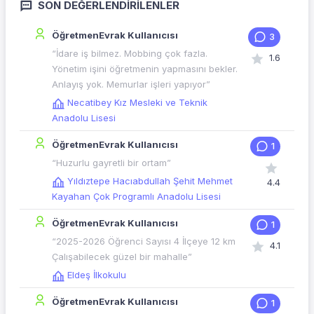
SON DEĞERLENDIRILENLER
ÖğretmenEvrak Kullanıcısı
3
“İdare iş bilmez. Mobbing çok fazla.
1.6
Yönetim işini öğretmenin yapmasını bekler.
Anlayış yok. Memurlar işleri yapıyor”
Necatibey Kız Mesleki ve Teknik
Anadolu Lisesi
ÖğretmenEvrak Kullanıcısı
1
“Huzurlu gayretli bir ortam”
Yıldıztepe Hacıabdullah Şehit Mehmet
4.4
Kayahan Çok Programlı Anadolu Lisesi
ÖğretmenEvrak Kullanıcısı
1
“2025-2026 Öğrenci Sayısı 4 İlçeye 12 km
4.1
Çalışabilecek güzel bir mahalle”
Eldeş İlkokulu
ÖğretmenEvrak Kullanıcısı
1