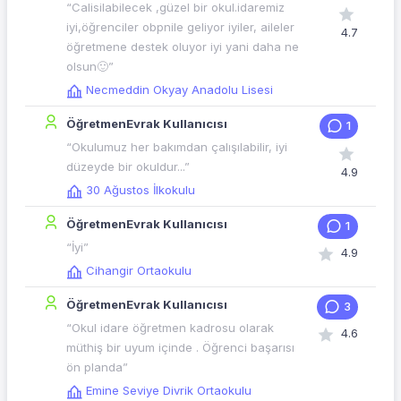
“Calisilabilecek ,güzel bir okul.idaremiz
iyi,öğrenciler obpnile geliyor iyiler, aileler
4.7
öğretmene destek oluyor iyi yani daha ne
olsun🙂”
Necmeddin Okyay Anadolu Lisesi
ÖğretmenEvrak Kullanıcısı
1
“Okulumuz her bakımdan çalışılabilir, iyi
düzeyde bir okuldur...”
4.9
30 Ağustos İlkokulu
ÖğretmenEvrak Kullanıcısı
1
“İyi”
4.9
Cihangir Ortaokulu
ÖğretmenEvrak Kullanıcısı
3
“Okul idare öğretmen kadrosu olarak
4.6
müthiş bir uyum içinde . Öğrenci başarısı
ön planda”
Emine Seviye Divrik Ortaokulu