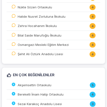
Nükte Sözen Ortaokulu
4
Halide Nusret Zorlutuna İlkokulu
4
Zehra Hocahanım İlkokulu
4
Bilal Saide Marufoğlu İlkokulu
4
Osmangazi Mesleki Eğitim Merkezi
4
Şehit Ali Öztürk Anadolu Lisesi
4
EN ÇOK BEĞENILENLER
Akşemsettin Ortaokulu
5
Bereketli İmam Hatip Ortaokulu
4
Sezai Karakoç Anadolu Lisesi
3