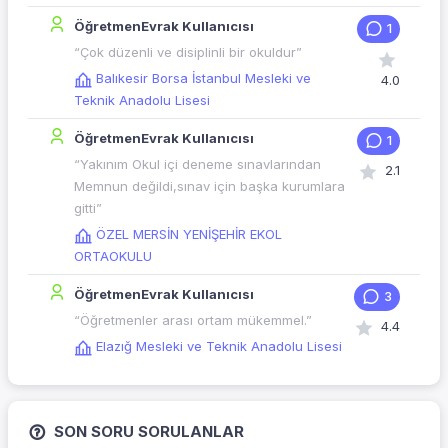
ÖğretmenEvrak Kullanıcısı
1
“Çok düzenli ve disiplinli bir okuldur”
Balıkesir Borsa İstanbul Mesleki ve
4.0
Teknik Anadolu Lisesi
ÖğretmenEvrak Kullanıcısı
1
“Yakınım Okul içi deneme sınavlarından
2.1
Memnun değildi,sınav için başka kurumlara
gitti”
ÖZEL MERSİN YENİŞEHİR EKOL
ORTAOKULU
ÖğretmenEvrak Kullanıcısı
3
“Öğretmenler arası ortam mükemmel.”
4.4
Elazığ Mesleki ve Teknik Anadolu Lisesi
SON SORU SORULANLAR