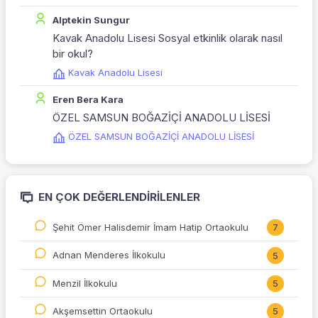
Alptekin Sungur
Kavak Anadolu Lisesi Sosyal etkinlik olarak nasıl
bir okul?
Kavak Anadolu Lisesi
Eren Bera Kara
ÖZEL SAMSUN BOĞAZİÇİ ANADOLU LİSESİ
ÖZEL SAMSUN BOĞAZİÇİ ANADOLU LİSESİ
EN ÇOK DEĞERLENDIRILENLER
Şehit Ömer Halisdemir İmam Hatip Ortaokulu
7
Adnan Menderes İlkokulu
5
Menzil İlkokulu
5
Akşemsettin Ortaokulu
5