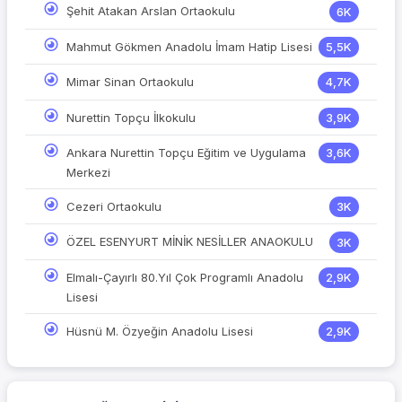
Şehit Atakan Arslan Ortaokulu
6K
Mahmut Gökmen Anadolu İmam Hatip Lisesi
5,5K
Mimar Sinan Ortaokulu
4,7K
Nurettin Topçu İlkokulu
3,9K
Ankara Nurettin Topçu Eğitim ve Uygulama
3,6K
Merkezi
Cezeri Ortaokulu
3K
ÖZEL ESENYURT MİNİK NESİLLER ANAOKULU
3K
Elmalı-Çayırlı 80.Yıl Çok Programlı Anadolu
2,9K
Lisesi
Hüsnü M. Özyeğin Anadolu Lisesi
2,9K