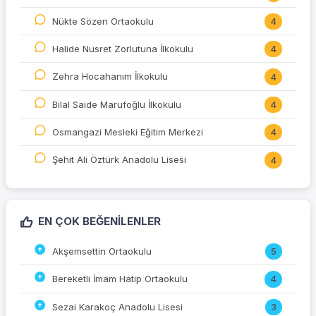
Nükte Sözen Ortaokulu
4
Halide Nusret Zorlutuna İlkokulu
4
Zehra Hocahanım İlkokulu
4
Bilal Saide Marufoğlu İlkokulu
4
Osmangazi Mesleki Eğitim Merkezi
4
Şehit Ali Öztürk Anadolu Lisesi
4
EN ÇOK BEĞENILENLER
Akşemsettin Ortaokulu
5
Bereketli İmam Hatip Ortaokulu
4
Sezai Karakoç Anadolu Lisesi
3