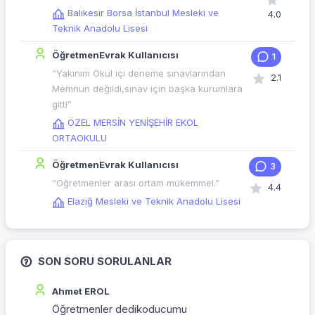
Balıkesir Borsa İstanbul Mesleki ve
4.0
Teknik Anadolu Lisesi
ÖğretmenEvrak Kullanıcısı
1
“Yakınım Okul içi deneme sınavlarından
2.1
Memnun değildi,sınav için başka kurumlara
gitti”
ÖZEL MERSİN YENİŞEHİR EKOL
ORTAOKULU
ÖğretmenEvrak Kullanıcısı
3
“Öğretmenler arası ortam mükemmel.”
4.4
Elazığ Mesleki ve Teknik Anadolu Lisesi
SON SORU SORULANLAR
Ahmet EROL
Öğretmenler dedikoducumu