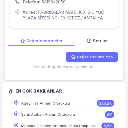
Telefon:
5419642058
Adres:
FABRİKALAR MAH. 3001 SK. YGC
PLAZA SİTESİ NO: 30 KEPEZ / ANTALYA
Değerlendirmeler
Sorular
Değerlendirme Yap
Henüz değerlendirme yapılmadı.
EN ÇOK BAKILANLAR
Ağaçlı İsa Arman Ortaokulu
225,2K
Şehit Atakan Arslan Ortaokulu
6K
Mahmut Gökmen Anadolu İmam Hatip Lisesi
5,5K