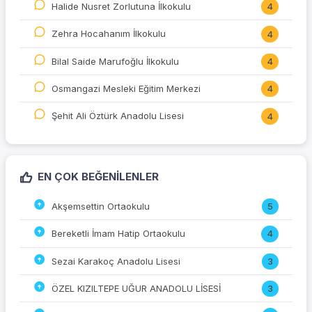
Halide Nusret Zorlutuna İlkokulu
4
Zehra Hocahanım İlkokulu
4
Bilal Saide Marufoğlu İlkokulu
4
Osmangazi Mesleki Eğitim Merkezi
4
Şehit Ali Öztürk Anadolu Lisesi
4
EN ÇOK BEĞENILENLER
Akşemsettin Ortaokulu
5
Bereketli İmam Hatip Ortaokulu
4
Sezai Karakoç Anadolu Lisesi
3
ÖZEL KIZILTEPE UĞUR ANADOLU LİSESİ
3