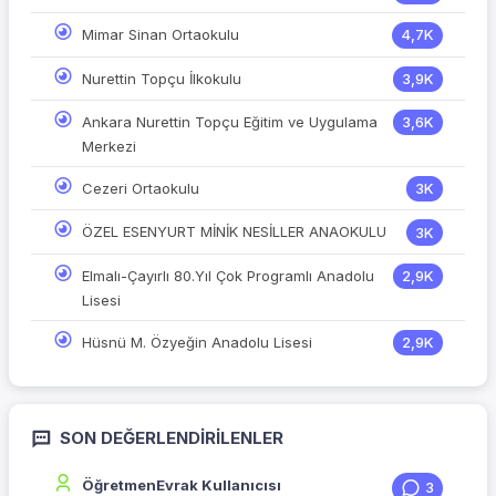
Mimar Sinan Ortaokulu
4,7K
Nurettin Topçu İlkokulu
3,9K
Ankara Nurettin Topçu Eğitim ve Uygulama
3,6K
Merkezi
Cezeri Ortaokulu
3K
ÖZEL ESENYURT MİNİK NESİLLER ANAOKULU
3K
Elmalı-Çayırlı 80.Yıl Çok Programlı Anadolu
2,9K
Lisesi
Hüsnü M. Özyeğin Anadolu Lisesi
2,9K
SON DEĞERLENDIRILENLER
ÖğretmenEvrak Kullanıcısı
3