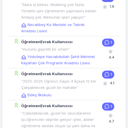
“İdare iş bilmez. Mobbing çok fazla.
1.6
Yönetim işini öğretmenin yapmasını bekler.
Anlayış yok. Memurlar işleri yapıyor”
Necatibey Kız Mesleki ve Teknik
Anadolu Lisesi
ÖğretmenEvrak Kullanıcısı
1
“Huzurlu gayretli bir ortam”
Yıldıztepe Hacıabdullah Şehit Mehmet
4.4
Kayahan Çok Programlı Anadolu Lisesi
ÖğretmenEvrak Kullanıcısı
1
“2025-2026 Öğrenci Sayısı 4 İlçeye 12 km
4.1
Çalışabilecek güzel bir mahalle”
Eldeş İlkokulu
ÖğretmenEvrak Kullanıcısı
1
“Calisilabilecek ,güzel bir okul.idaremiz
iyi,öğrenciler obpnile geliyor iyiler, aileler
4.7
öğretmene destek oluyor iyi yani daha ne