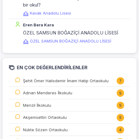
bir okul?
Kavak Anadolu Lisesi
Eren Bera Kara
ÖZEL SAMSUN BOĞAZİÇİ ANADOLU LİSESİ
ÖZEL SAMSUN BOĞAZİÇİ ANADOLU LİSESİ
EN ÇOK DEĞERLENDIRILENLER
Şehit Ömer Halisdemir İmam Hatip Ortaokulu
7
Adnan Menderes İlkokulu
5
Menzil İlkokulu
5
Akşemsettin Ortaokulu
5
Nükte Sözen Ortaokulu
4