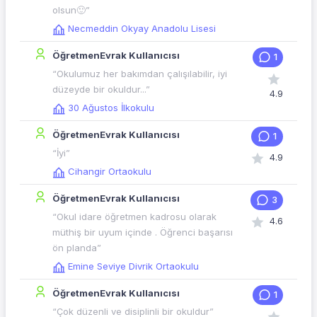
olsun🙂”
Necmeddin Okyay Anadolu Lisesi
ÖğretmenEvrak Kullanıcısı
1
“Okulumuz her bakımdan çalışılabilir, iyi
düzeyde bir okuldur...”
4.9
30 Ağustos İlkokulu
ÖğretmenEvrak Kullanıcısı
1
“İyi”
4.9
Cihangir Ortaokulu
ÖğretmenEvrak Kullanıcısı
3
“Okul idare öğretmen kadrosu olarak
4.6
müthiş bir uyum içinde . Öğrenci başarısı
ön planda”
Emine Seviye Divrik Ortaokulu
ÖğretmenEvrak Kullanıcısı
1
“Çok düzenli ve disiplinli bir okuldur”