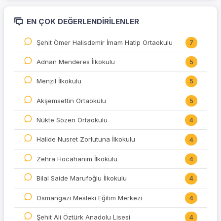
EN ÇOK DEĞERLENDIRILENLER
Şehit Ömer Halisdemir İmam Hatip Ortaokulu
7
Adnan Menderes İlkokulu
5
Menzil İlkokulu
5
Akşemsettin Ortaokulu
5
Nükte Sözen Ortaokulu
4
Halide Nusret Zorlutuna İlkokulu
4
Zehra Hocahanım İlkokulu
4
Bilal Saide Marufoğlu İlkokulu
4
Osmangazi Mesleki Eğitim Merkezi
4
Şehit Ali Öztürk Anadolu Lisesi
4