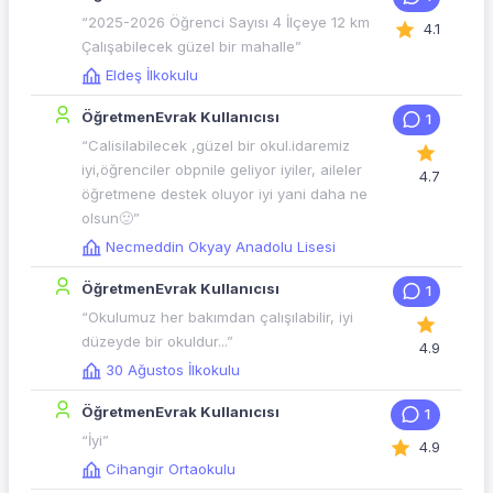
“2025-2026 Öğrenci Sayısı 4 İlçeye 12 km
4.1
Çalışabilecek güzel bir mahalle”
Eldeş İlkokulu
ÖğretmenEvrak Kullanıcısı
1
“Calisilabilecek ,güzel bir okul.idaremiz
iyi,öğrenciler obpnile geliyor iyiler, aileler
4.7
öğretmene destek oluyor iyi yani daha ne
olsun🙂”
Necmeddin Okyay Anadolu Lisesi
ÖğretmenEvrak Kullanıcısı
1
“Okulumuz her bakımdan çalışılabilir, iyi
düzeyde bir okuldur...”
4.9
30 Ağustos İlkokulu
ÖğretmenEvrak Kullanıcısı
1
“İyi”
4.9
Cihangir Ortaokulu