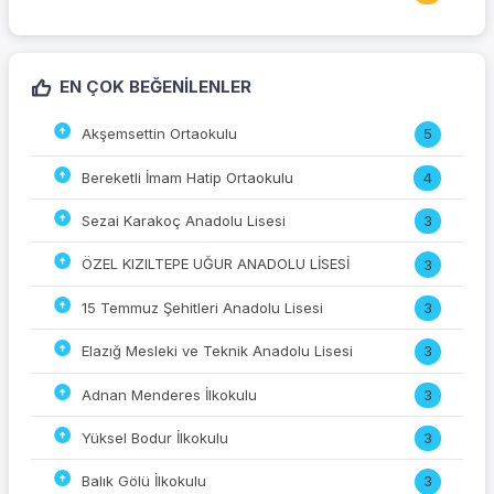
EN ÇOK BEĞENILENLER
Akşemsettin Ortaokulu
5
Bereketli İmam Hatip Ortaokulu
4
Sezai Karakoç Anadolu Lisesi
3
ÖZEL KIZILTEPE UĞUR ANADOLU LİSESİ
3
15 Temmuz Şehitleri Anadolu Lisesi
3
Elazığ Mesleki ve Teknik Anadolu Lisesi
3
Adnan Menderes İlkokulu
3
Yüksel Bodur İlkokulu
3
Balık Gölü İlkokulu
3