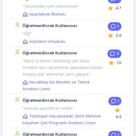
“Okulumdan çok memnunum”
4.7
Ispartakule İlkokulu
ÖğretmenEvrak Kullanıcısı
1
“Ğğ”
2.9
Açıkdere ortaokulu
ÖğretmenEvrak Kullanıcısı
3
“İdare iş bilmez. Mobbing çok fazla.
1.6
Yönetim işini öğretmenin yapmasını bekler.
Anlayış yok. Memurlar işleri yapıyor”
Necatibey Kız Mesleki ve Teknik
Anadolu Lisesi
ÖğretmenEvrak Kullanıcısı
1
“Huzurlu gayretli bir ortam”
Yıldıztepe Hacıabdullah Şehit Mehmet
4.4
Kayahan Çok Programlı Anadolu Lisesi
ÖğretmenEvrak Kullanıcısı
1