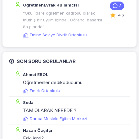
ÖğretmenEvrak Kullanıcısı
3
“Okul idare öğretmen kadrosu olarak
4.6
müthiş bir uyum içinde . Öğrenci başarısı
ön planda”
Emine Seviye Divrik Ortaokulu
SON SORU SORULANLAR
Ahmet EROL
Öğretmenler dedikoducumu
Emek Ortaokulu
Seda
TAM OLARAK NEREDE ?
Darıca Mesleki Eğitim Merkezi
Hasan Özçifçi
Eski ismi?