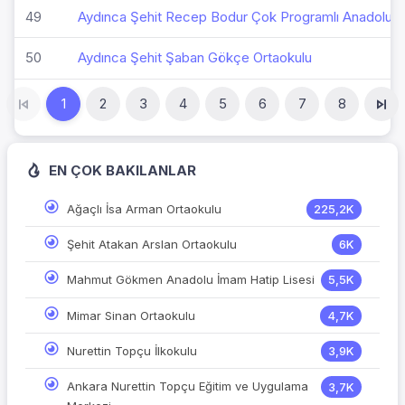
49
Aydınca Şehit Recep Bodur Çok Programlı Anadolu L
50
Aydınca Şehit Şaban Gökçe Ortaokulu
1
2
3
4
5
6
7
8
EN ÇOK BAKILANLAR
Ağaçlı İsa Arman Ortaokulu
225,2K
Şehit Atakan Arslan Ortaokulu
6K
Mahmut Gökmen Anadolu İmam Hatip Lisesi
5,5K
Mimar Sinan Ortaokulu
4,7K
Nurettin Topçu İlkokulu
3,9K
Ankara Nurettin Topçu Eğitim ve Uygulama
3,7K