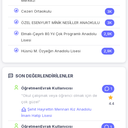
Merkezi
Cezeri Ortaokulu
3K
ÖZEL ESENYURT MİNİK NESİLLER ANAOKULU
3K
Elmalı-Çayırlı 80.Yıl Çok Programlı Anadolu
2,9K
Lisesi
Hüsnü M. Özyeğin Anadolu Lisesi
2,9K
SON DEĞERLENDIRILENLER
ÖğretmenEvrak Kullanıcısı
1
“Okul çalışmak veya öğrenci olmak için de
çok güzel”
4.4
Şehit Hayrettin Mennan Kız Anadolu
İmam Hatip Lisesi
ÖğretmenEvrak Kullanıcısı
1