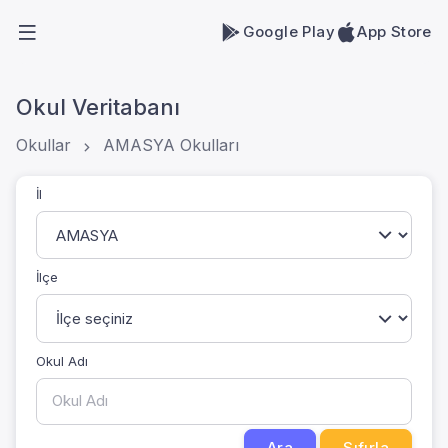
Google Play
App Store
Okul Veritabanı
Okullar
AMASYA Okulları
İl
İlçe
Okul Adı
Ara
Sıfırla