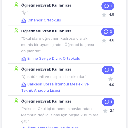
ÖğretmenEvrak Kullanıcısı
1
“İyi”
4.9
Cihangir Ortaokulu
ÖğretmenEvrak Kullanıcısı
3
“Okul idare öğretmen kadrosu olarak
4.6
müthiş bir uyum içinde . Öğrenci başarısı
ön planda”
Emine Seviye Divrik Ortaokulu
ÖğretmenEvrak Kullanıcısı
1
“Çok düzenli ve disiplinli bir okuldur”
Balıkesir Borsa İstanbul Mesleki ve
4.0
Teknik Anadolu Lisesi
ÖğretmenEvrak Kullanıcısı
1
“Yakınım Okul içi deneme sınavlarından
2.1
Memnun değildi,sınav için başka kurumlara
gitti”