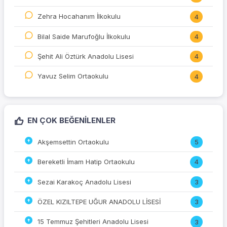
Zehra Hocahanım İlkokulu
4
Bilal Saide Marufoğlu İlkokulu
4
Şehit Ali Öztürk Anadolu Lisesi
4
Yavuz Selim Ortaokulu
4
EN ÇOK BEĞENILENLER
Akşemsettin Ortaokulu
5
Bereketli İmam Hatip Ortaokulu
4
Sezai Karakoç Anadolu Lisesi
3
ÖZEL KIZILTEPE UĞUR ANADOLU LİSESİ
3
15 Temmuz Şehitleri Anadolu Lisesi
3