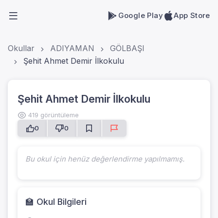
Google Play
App Store
Okullar
ADIYAMAN
GÖLBAŞI
Şehit Ahmet Demir İlkokulu
Şehit Ahmet Demir İlkokulu
419 görüntüleme
0
0
Bu okul için henüz değerlendirme yapılmamış.
🏫 Okul Bilgileri