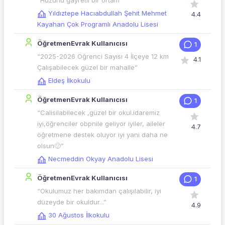
“Huzurlu gayretli bir ortam”
Yıldıztepe Hacıabdullah Şehit Mehmet
4.4
Kayahan Çok Programlı Anadolu Lisesi
ÖğretmenEvrak Kullanıcısı
1
“2025-2026 Öğrenci Sayısı 4 İlçeye 12 km
4.1
Çalışabilecek güzel bir mahalle”
Eldeş İlkokulu
ÖğretmenEvrak Kullanıcısı
1
“Calisilabilecek ,güzel bir okul.idaremiz
iyi,öğrenciler obpnile geliyor iyiler, aileler
4.7
öğretmene destek oluyor iyi yani daha ne
olsun🙂”
Necmeddin Okyay Anadolu Lisesi
ÖğretmenEvrak Kullanıcısı
1
“Okulumuz her bakımdan çalışılabilir, iyi
düzeyde bir okuldur...”
4.9
30 Ağustos İlkokulu