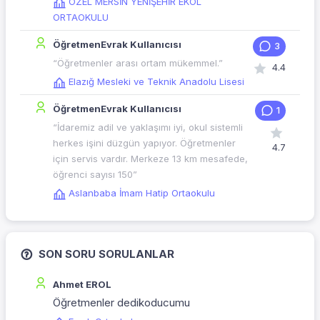
ÖZEL MERSİN YENİŞEHİR EKOL
ORTAOKULU
ÖğretmenEvrak Kullanıcısı
3
“Öğretmenler arası ortam mükemmel.”
4.4
Elazığ Mesleki ve Teknik Anadolu Lisesi
ÖğretmenEvrak Kullanıcısı
1
“İdaremiz adil ve yaklaşımı iyi, okul sistemli
herkes işini düzgün yapıyor. Öğretmenler
4.7
için servis vardır. Merkeze 13 km mesafede,
öğrenci sayısı 150”
Aslanbaba İmam Hatip Ortaokulu
SON SORU SORULANLAR
Ahmet EROL
Öğretmenler dedikoducumu