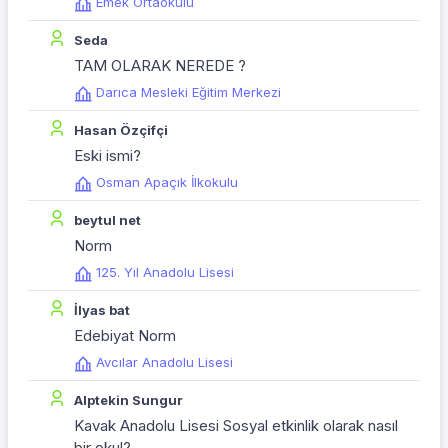
Emek Ortaokulu
Seda
TAM OLARAK NEREDE ?
Darıca Mesleki Eğitim Merkezi
Hasan Özçifçi
Eski ismi?
Osman Apaçık İlkokulu
beytul net
Norm
125. Yıl Anadolu Lisesi
İlyas bat
Edebiyat Norm
Avcılar Anadolu Lisesi
Alptekin Sungur
Kavak Anadolu Lisesi Sosyal etkinlik olarak nasıl
bir okul?