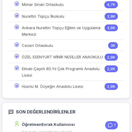
Mimar Sinan Ortaokulu
4,7K
Nurettin Topçu İlkokulu
3,9K
Ankara Nurettin Topçu Eğitim ve Uygulama
3,6K
Merkezi
Cezeri Ortaokulu
3K
ÖZEL ESENYURT MİNİK NESİLLER ANAOKULU
2,9K
Elmalı-Çayırlı 80.Yıl Çok Programlı Anadolu
2,9K
Lisesi
Hüsnü M. Özyeğin Anadolu Lisesi
2,9K
SON DEĞERLENDIRILENLER
ÖğretmenEvrak Kullanıcısı
1