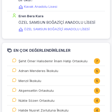
Kavak Anadolu Lisesi
Eren Bera Kara
ÖZEL SAMSUN BOĞAZİÇİ ANADOLU LİSESİ
ÖZEL SAMSUN BOĞAZİÇİ ANADOLU LİSESİ
EN ÇOK DEĞERLENDIRILENLER
Şehit Ömer Halisdemir İmam Hatip Ortaokulu
7
Adnan Menderes İlkokulu
5
Menzil İlkokulu
5
Akşemsettin Ortaokulu
5
Nükte Sözen Ortaokulu
4
Halide Nusret Zorlutuna İlkokulu
4