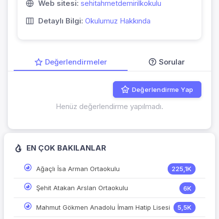
Web sitesi:
sehitahmetdemirilkokulu
Detaylı Bilgi:
Okulumuz Hakkında
Değerlendirmeler
Sorular
Değerlendirme Yap
Henüz değerlendirme yapılmadı.
EN ÇOK BAKILANLAR
Ağaçlı İsa Arman Ortaokulu
225,1K
Şehit Atakan Arslan Ortaokulu
6K
Mahmut Gökmen Anadolu İmam Hatip Lisesi
5,5K