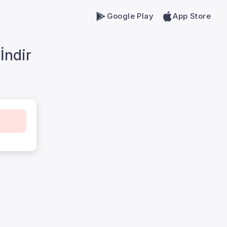
Google Play
App Store
İndir