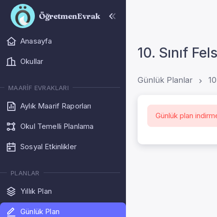
ÖğretmenEvrak
Anasayfa
10. Sınıf Fel
Okullar
Günlük Planlar
10
MAARIF EVRAKLARI
Aylık Maarif Raporları
Günlük plan indirm
Okul Temelli Planlama
Sosyal Etkinlikler
PLANLAR
Yıllık Plan
Günlük Plan