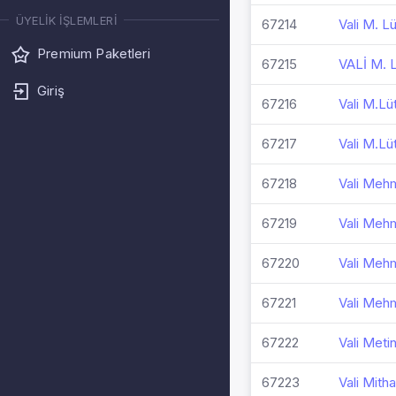
ÜYELIK İŞLEMLERI
67214
Vali M. L
Premium Paketleri
67215
VALİ M.
Giriş
67216
Vali M.Lüt
67217
Vali M.Lüt
67218
Vali Mehm
67219
Vali Mehm
67220
Vali Meh
67221
Vali Mehm
67222
Vali Meti
67223
Vali Mitha