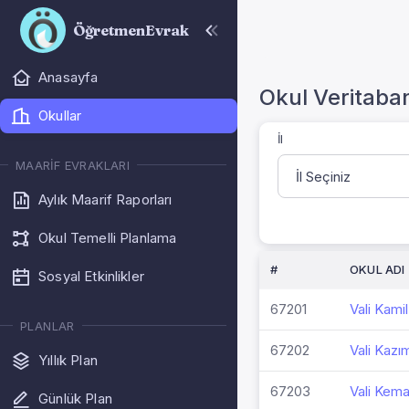
ÖğretmenEvrak
Anasayfa
Okul Veritaba
Okullar
İl
MAARIF EVRAKLARI
Aylık Maarif Raporları
Okul Temelli Planlama
#
OKUL ADI
Sosyal Etkinlikler
67201
Vali Kami
PLANLAR
67202
Vali Kazı
Yıllık Plan
67203
Vali Kemal
Günlük Plan