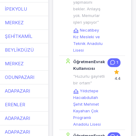
yapmasını
İPEKYOLU
bekler. Anlayış
yok. Memurlar
MERKEZ
işleri yapıyor”
Necatibey
ŞEHİTKAMİL
Kız Mesleki ve
Teknik Anadolu
BEYLİKDÜZÜ
Lisesi
ÖğretmenEvrak
1
MERKEZ
Kullanıcısı
“Huzurlu gayretli
ODUNPAZARI
4.4
bir ortam”
ADAPAZARI
Yıldıztepe
Hacıabdullah
ERENLER
Şehit Mehmet
Kayahan Çok
Programlı
ADAPAZARI
Anadolu Lisesi
ADAPAZARI
ÖğretmenEvrak