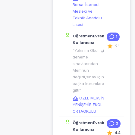
Borsa İstanbul
Mesleki ve
Teknik Anadolu
Lisesi
ÖğretmenEvrak
1
Kullanıcısı
2.1
“Yakınım Okul içi
deneme
sınavlarından
Memnun
değildi,sınav için
başka kurumlara
gitti”
ÖZEL MERSİN
YENİŞEHİR EKOL
ORTAOKULU
ÖğretmenEvrak
3
Kullanıcısı
4.4