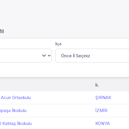
nı
İlçe
İL
l Acun Ortaokulu
ŞIRNAK
mpaşa İlkokulu
İZMİR
 Katıtaş İlkokulu
KONYA