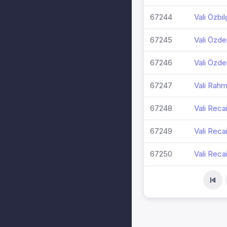
67244
Vali Özbil
67245
Vali Özde
67246
Vali Özde
67247
Vali Rahm
67248
Vali Recai
67249
Vali Recai
67250
Vali Reca