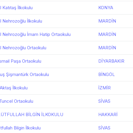
 Katıtaş İlkokulu
KONYA
l Nehrozoğlu İlkokulu
MARDİN
l Nehrozoğlu İmam Hatip Ortaokulu
MARDİN
l Nehrozoğlu Ortaokulu
MARDİN
 İsmail Paşa Ortaokulu
DİYARBAKIR
uluş Şişmantürk Ortaokulu
BİNGÖL
 Aktaş İlkokulu
İZMİR
i Tuncel Ortaokulu
SİVAS
 LÜTFULLAH BİLGİN İLKOKULU
HAKKARİ
tfullah Bilgin İlkokulu
SİVAS