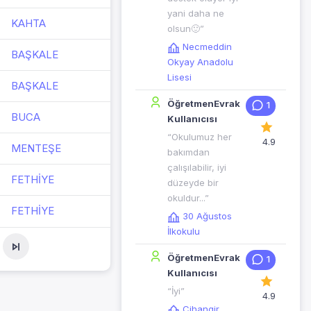
yani daha ne
KAHTA
olsun🙂”
Necmeddin
BAŞKALE
Okyay Anadolu
Lisesi
BAŞKALE
ÖğretmenEvrak
1
BUCA
Kullanıcısı
“Okulumuz her
4.9
MENTEŞE
bakımdan
çalışılabilir, iyi
FETHİYE
düzeyde bir
okuldur...”
FETHİYE
30 Ağustos
İlkokulu
ÖğretmenEvrak
1
Kullanıcısı
“İyi”
4.9
Cihangir