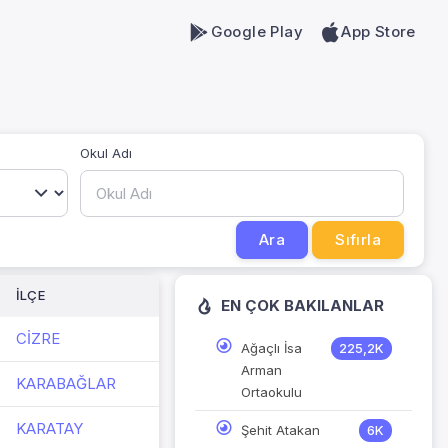
Google Play
App Store
Okul Adı
Ara
Sıfırla
İLÇE
EN ÇOK BAKILANLAR
CİZRE
Ağaçlı İsa
225,2K
Arman
KARABAĞLAR
Ortaokulu
KARATAY
Şehit Atakan
6K