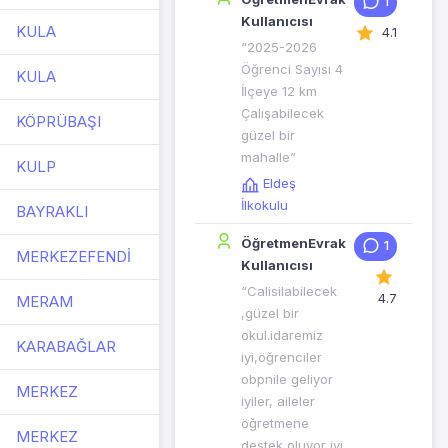
1
Kullanıcısı
KULA
4.1
“2025-2026
Öğrenci Sayısı 4
KULA
İlçeye 12 km
Çalışabilecek
KÖPRÜBAŞI
güzel bir
mahalle”
KULP
Eldeş
İlkokulu
BAYRAKLI
ÖğretmenEvrak
1
MERKEZEFENDİ
Kullanıcısı
“Calisilabilecek
4.7
MERAM
,güzel bir
okul.idaremiz
KARABAĞLAR
iyi,öğrenciler
obpnile geliyor
MERKEZ
iyiler, aileler
öğretmene
MERKEZ
destek oluyor iyi