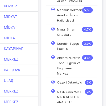
Arslan Ortaokulu
BOZKIR
Mahmut Gökmen
5,5K
Anadolu İmam
MİDYAT
Hatip Lisesi
MİDYAT
Mimar Sinan
4,7K
Ortaokulu
MİDYAT
Nurettin Topçu
3,9K
KAYAPINAR
İlkokulu
Ankara Nurettin
3,6K
MERKEZ
Topçu Eğitim ve
Uygulama
BALÇOVA
Merkezi
ULAŞ
Cezeri Ortaokulu
3K
MERKEZ
ÖZEL ESENYURT
3K
MİNİK NESİLLER
MERKEZ
ANAOKULU