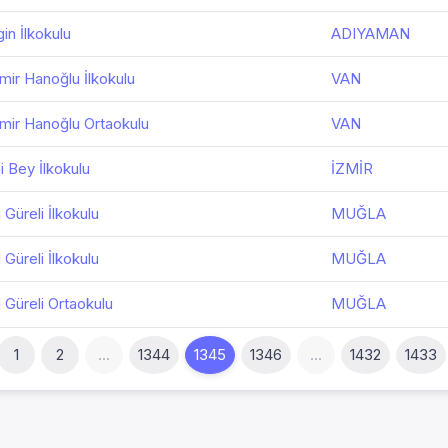
gin İlkokulu
ADIYAMAN
mir Hanoğlu İlkokulu
VAN
mir Hanoğlu Ortaokulu
VAN
i Bey İlkokulu
İZMİR
 Güreli İlkokulu
MUĞLA
 Güreli İlkokulu
MUĞLA
i Güreli Ortaokulu
MUĞLA
1
2
...
1344
1345
1346
...
1432
1433