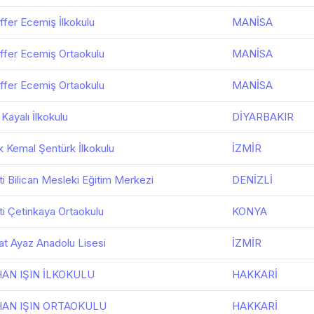
ffer Ecemiş İlkokulu
MANİSA
ffer Ecemiş Ortaokulu
MANİSA
ffer Ecemiş Ortaokulu
MANİSA
 Kayalı İlkokulu
DİYARBAKIR
k Kemal Şentürk İlkokulu
İZMİR
ti Bilican Mesleki Eğitim Merkezi
DENİZLİ
ti Çetinkaya Ortaokulu
KONYA
at Ayaz Anadolu Lisesi
İZMİR
HAN IŞIN İLKOKULU
HAKKARİ
HAN IŞIN ORTAOKULU
HAKKARİ