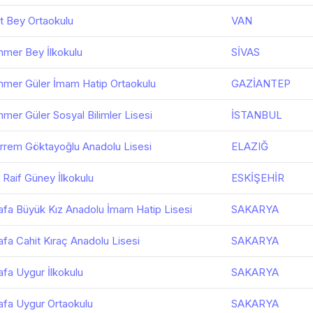
at Bey Ortaokulu
VAN
mmer Bey İlkokulu
SİVAS
mmer Güler İmam Hatip Ortaokulu
GAZİANTEP
mer Güler Sosyal Bilimler Lisesi
İSTANBUL
arrem Göktayoğlu Anadolu Lisesi
ELAZIĞ
r Raif Güney İlkokulu
ESKİŞEHİR
afa Büyük Kız Anadolu İmam Hatip Lisesi
SAKARYA
afa Cahit Kıraç Anadolu Lisesi
SAKARYA
afa Uygur İlkokulu
SAKARYA
afa Uygur Ortaokulu
SAKARYA