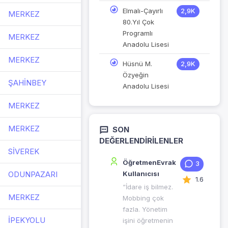
Elmalı-Çayırlı
2,9K
MERKEZ
80.Yıl Çok
Programlı
MERKEZ
Anadolu Lisesi
MERKEZ
Hüsnü M.
2,9K
Özyeğin
ŞAHİNBEY
Anadolu Lisesi
MERKEZ
MERKEZ
SON
DEĞERLENDIRILENLER
SİVEREK
ÖğretmenEvrak
3
ODUNPAZARI
Kullanıcısı
1.6
“İdare iş bilmez.
MERKEZ
Mobbing çok
fazla. Yönetim
İPEKYOLU
işini öğretmenin