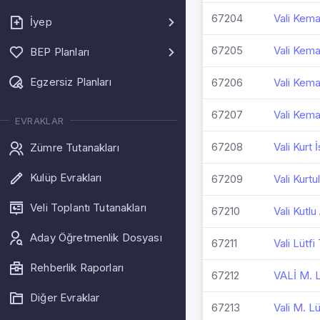
67204
Vali Kemal
İyep
67205
Vali Kema
BEP Planları
Egzersiz Planları
67206
Vali Kema
67207
Vali Kema
EVRAKLAR
67208
Vali Kurt
Zümre Tutanakları
Kulüp Evrakları
67209
Vali Kurt
Veli Toplantı Tutanakları
67210
Vali Kutlu
Aday Öğretmenlik Dosyası
67211
Vali Lütf
Rehberlik Raporları
67212
VALİ M.
Diğer Evraklar
67213
Vali M. Lü