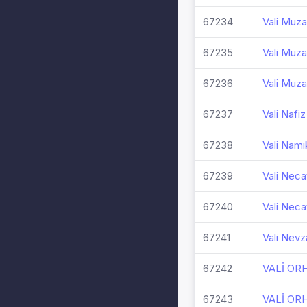
67234
Vali Muza
67235
Vali Muza
67236
Vali Muza
67237
Vali Nafiz
67238
Vali Namı
67239
Vali Neca
67240
Vali Neca
67241
Vali Nevz
67242
VALİ OR
67243
VALİ OR