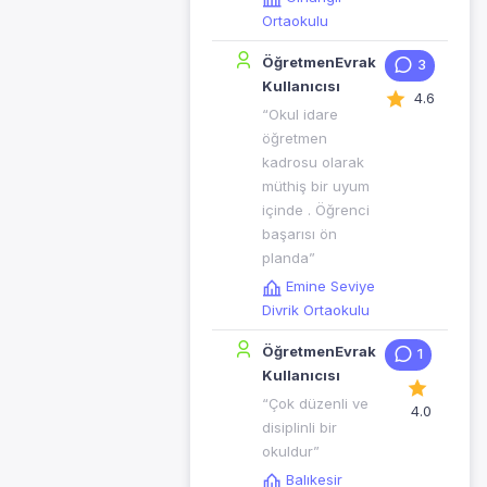
Ortaokulu
ÖğretmenEvrak
3
Kullanıcısı
4.6
“Okul idare
öğretmen
kadrosu olarak
müthiş bir uyum
içinde . Öğrenci
başarısı ön
planda”
Emine Seviye
Divrik Ortaokulu
ÖğretmenEvrak
1
Kullanıcısı
“Çok düzenli ve
4.0
disiplinli bir
okuldur”
Balıkesir