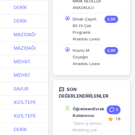
MİNİK NESİLLER
DERİK
ANAOKULU
Elmalı-Çayırlı
2,9K
DERİK
80.Yıl Çok
Programlı
MAZIDAĞI
Anadolu Lisesi
MAZIDAĞI
Hüsnü M.
2,9K
Özyeğin
MİDYAT
Anadolu Lisesi
MİDYAT
SAVUR
SON
DEĞERLENDIRILENLER
KIZILTEPE
ÖğretmenEvrak
3
KIZILTEPE
Kullanıcısı
1.6
“İdare iş bilmez.
DERİK
Mobbing çok