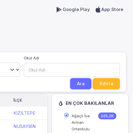
Google Play
App Store
Okul Adı
Ara
Sıfırla
İLÇE
EN ÇOK BAKILANLAR
KIZILTEPE
Ağaçlı İsa
225,2K
Arman
NUSAYBİN
Ortaokulu