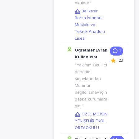
okuldur”
Balıkesir
Borsa İstanbul
Mesleki ve
Teknik Anadolu
Lisesi
ÖğretmenEvrak
1
Kullanıcısı
2.1
“Yakınım Okul içi
deneme
sınavlarından
Memnun
değildi,sınav için
başka kurumlara
gitti”
ÖZEL MERSİN
YENİŞEHİR EKOL
ORTAOKULU