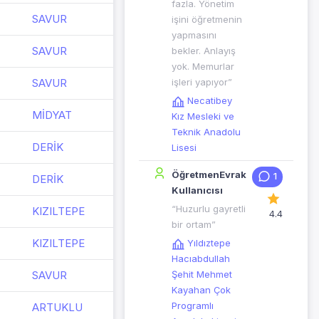
fazla. Yönetim
SAVUR
işini öğretmenin
yapmasını
SAVUR
bekler. Anlayış
yok. Memurlar
SAVUR
işleri yapıyor”
Necatibey
MİDYAT
Kız Mesleki ve
Teknik Anadolu
DERİK
Lisesi
ÖğretmenEvrak
1
DERİK
Kullanıcısı
“Huzurlu gayretli
KIZILTEPE
4.4
bir ortam”
KIZILTEPE
Yıldıztepe
Hacıabdullah
SAVUR
Şehit Mehmet
Kayahan Çok
Programlı
ARTUKLU