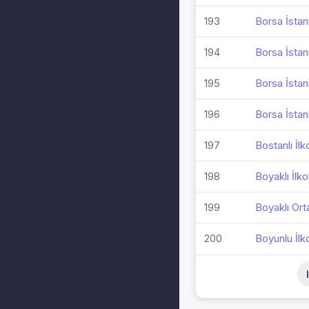
193
Borsa İstan
194
Borsa İstan
195
Borsa İstan
196
Borsa İstan
197
Bostanlı İlk
198
Boyaklı İlko
199
Boyaklı Ort
200
Boyunlu İlk