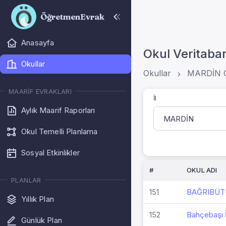
ÖğretmenEvrak
Anasayfa
Okul Veritaba
Okullar
Okullar
MARDİN O
MAARIF EVRAKLARI
İl
Aylık Maarif Raporları
Okul Temelli Planlama
Sosyal Etkinlikler
#
OKUL ADI
PLANLAR
151
BAĞRIBÜT
Yıllık Plan
152
Bahçebaşı İ
Günlük Plan