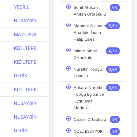
YEŞİLLİ
Şehit Atakan
6K
Arslan Ortaokulu
NUSAYBİN
Mahmut Gökmen
5,5K
Anadolu İmam
MAZIDAĞI
Hatip Lisesi
KIZILTEPE
Mimar Sinan
4,7K
Ortaokulu
KIZILTEPE
Nurettin Topçu
3,9K
DERİK
İlkokulu
Ankara Nurettin
3,6K
KIZILTEPE
Topçu Eğitim ve
Uygulama
NUSAYBİN
Merkezi
NUSAYBİN
Cezeri Ortaokulu
3K
DERİK
ÖZEL ESENYURT
3K