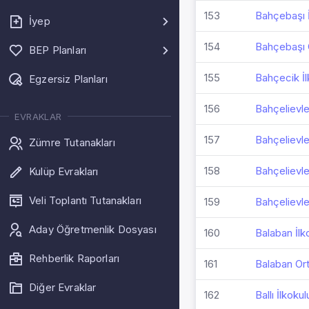
153
Bahçebaşı 
İyep
154
Bahçebaşı 
BEP Planları
155
Bahçecik İl
Egzersiz Planları
156
Bahçelievl
EVRAKLAR
157
Bahçelievle
Zümre Tutanakları
158
Bahçelievle
Kulüp Evrakları
Veli Toplantı Tutanakları
159
Bahçelievle
Aday Öğretmenlik Dosyası
160
Balaban İlk
Rehberlik Raporları
161
Balaban Or
Diğer Evraklar
162
Ballı İlkokul