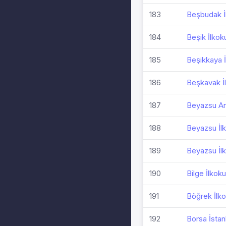
183
Beşbudak İ
184
Beşik İlkok
185
Beşikkaya İ
186
Beşkavak İ
187
Beyazsu A
188
Beyazsu İl
189
Beyazsu İl
190
Bilge İlkoku
191
Böğrek İlko
192
Borsa İstan