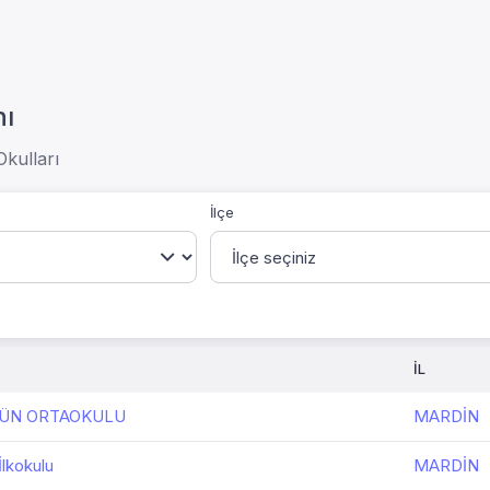
nı
kulları
İlçe
İL
ÜN ORTAOKULU
MARDİN
lkokulu
MARDİN