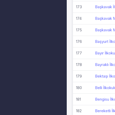
173
Başkavak İ
174
Başkavak M
175
Başkavak M
176
Başyurt İlk
177
Bayır İlkoku
178
Bayraklı İlk
179
Bektaşı İlk
180
Belli İlkokul
181
Bengisu İlk
182
Bereketli İl