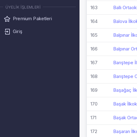
163
Ballı Ortaok
ÜYELIK İŞLEMLERI
Premium Paketleri
164
Balova İlko
Giriş
165
Balpınar İlk
166
Balpınar Or
167
Barıştepe İ
168
Barıştepe 
169
Başağaç İl
170
Başak İlkok
171
Başak Orta
172
Başaran İlk