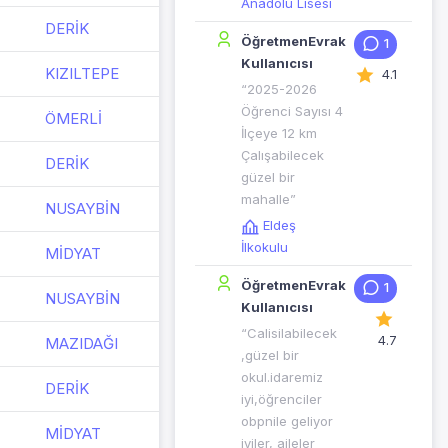
Anadolu Lisesi
DERİK
ÖğretmenEvrak
1
Kullanıcısı
KIZILTEPE
4.1
“2025-2026
Öğrenci Sayısı 4
ÖMERLİ
İlçeye 12 km
Çalışabilecek
DERİK
güzel bir
mahalle”
NUSAYBİN
Eldeş
İlkokulu
MİDYAT
ÖğretmenEvrak
1
NUSAYBİN
Kullanıcısı
“Calisilabilecek
4.7
MAZIDAĞI
,güzel bir
okul.idaremiz
DERİK
iyi,öğrenciler
obpnile geliyor
MİDYAT
iyiler, aileler