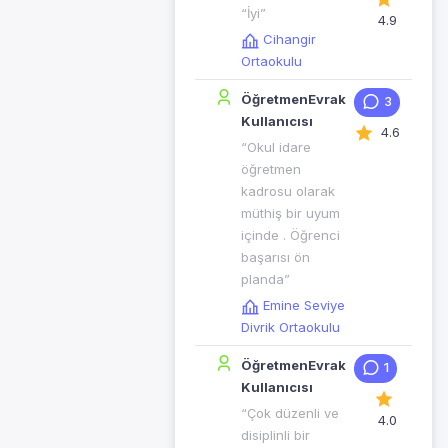
“İyi”
4.9
Cihangir
Ortaokulu
ÖğretmenEvrak
3
Kullanıcısı
4.6
“Okul idare
öğretmen
kadrosu olarak
müthiş bir uyum
içinde . Öğrenci
başarısı ön
planda”
Emine Seviye
Divrik Ortaokulu
ÖğretmenEvrak
1
Kullanıcısı
“Çok düzenli ve
4.0
disiplinli bir