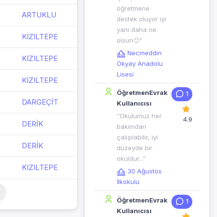
öğretmene
ARTUKLU
destek oluyor iyi
yani daha ne
KIZILTEPE
olsun🙂”
Necmeddin
KIZILTEPE
Okyay Anadolu
Lisesi
KIZILTEPE
ÖğretmenEvrak
1
DARGEÇİT
Kullanıcısı
“Okulumuz her
4.9
DERİK
bakımdan
çalışılabilir, iyi
DERİK
düzeyde bir
okuldur...”
KIZILTEPE
30 Ağustos
İlkokulu
ÖğretmenEvrak
1
Kullanıcısı