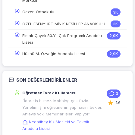
Merkezi
Cezeri Ortaokulu
3K
ÖZEL ESENYURT MİNİK NESİLLER ANAOKULU
3K
Elmalı-Çayırlı 80.Yıl Çok Programlı Anadolu
2,9K
Lisesi
Hüsnü M. Özyeğin Anadolu Lisesi
2,9K
SON DEĞERLENDIRILENLER
ÖğretmenEvrak Kullanıcısı
3
“İdare iş bilmez. Mobbing çok fazla.
1.6
Yönetim işini öğretmenin yapmasını bekler.
Anlayış yok. Memurlar işleri yapıyor”
Necatibey Kız Mesleki ve Teknik
Anadolu Lisesi