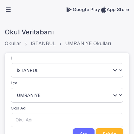
Google Play
App Store
Okul Veritabanı
Okullar
İSTANBUL
ÜMRANİYE Okulları
İl
İlçe
Okul Adı
Ara
Sıfırla