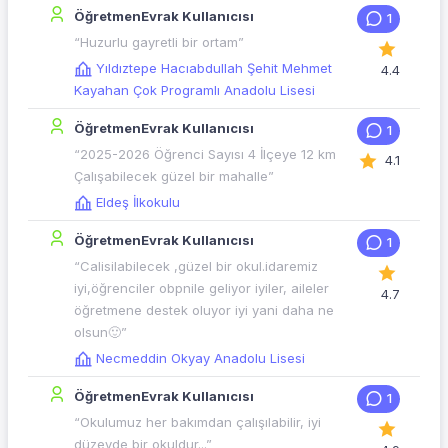
ÖğretmenEvrak Kullanıcısı
1
“Huzurlu gayretli bir ortam”
Yıldıztepe Hacıabdullah Şehit Mehmet
4.4
Kayahan Çok Programlı Anadolu Lisesi
ÖğretmenEvrak Kullanıcısı
1
“2025-2026 Öğrenci Sayısı 4 İlçeye 12 km
4.1
Çalışabilecek güzel bir mahalle”
Eldeş İlkokulu
ÖğretmenEvrak Kullanıcısı
1
“Calisilabilecek ,güzel bir okul.idaremiz
iyi,öğrenciler obpnile geliyor iyiler, aileler
4.7
öğretmene destek oluyor iyi yani daha ne
olsun🙂”
Necmeddin Okyay Anadolu Lisesi
ÖğretmenEvrak Kullanıcısı
1
“Okulumuz her bakımdan çalışılabilir, iyi
düzeyde bir okuldur...”