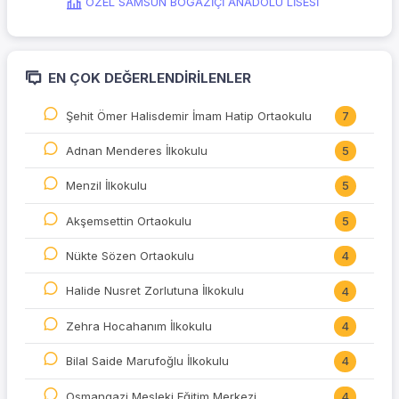
ÖZEL SAMSUN BOĞAZİÇİ ANADOLU LİSESİ
EN ÇOK DEĞERLENDIRILENLER
Şehit Ömer Halisdemir İmam Hatip Ortaokulu
7
Adnan Menderes İlkokulu
5
Menzil İlkokulu
5
Akşemsettin Ortaokulu
5
Nükte Sözen Ortaokulu
4
Halide Nusret Zorlutuna İlkokulu
4
Zehra Hocahanım İlkokulu
4
Bilal Saide Marufoğlu İlkokulu
4
Osmangazi Mesleki Eğitim Merkezi
4