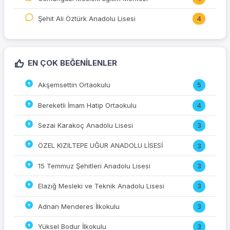
Şehit Ali Öztürk Anadolu Lisesi
4
EN ÇOK BEĞENILENLER
Akşemsettin Ortaokulu
5
Bereketli İmam Hatip Ortaokulu
4
Sezai Karakoç Anadolu Lisesi
3
ÖZEL KIZILTEPE UĞUR ANADOLU LİSESİ
3
15 Temmuz Şehitleri Anadolu Lisesi
3
Elazığ Mesleki ve Teknik Anadolu Lisesi
3
Adnan Menderes İlkokulu
3
Yüksel Bodur İlkokulu
3