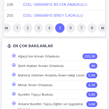
249
ÖZEL ÜMRANİYE BİLFEN ANAOKULU
250
ÖZEL ÜMRANİYE BİREY İLKOKULU
1
2
3
4
5
6
7
8
EN ÇOK BAKILANLAR
Ağaçlı İsa Arman Ortaokulu
225,2K
Şehit Atakan Arslan Ortaokulu
6K
Mahmut Gökmen Anadolu İmam Hatip Lisesi
5,5K
Mimar Sinan Ortaokulu
4,7K
Nurettin Topçu İlkokulu
3,9K
Ankara Nurettin Topçu Eğitim ve Uygulama
3,6K