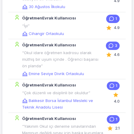
4.9
30 Ağustos İlkokulu
ÖğretmenEvrak Kullanıcısı
1
“İyi”
4.9
Cihangir Ortaokulu
ÖğretmenEvrak Kullanıcısı
3
“Okul idare öğretmen kadrosu olarak
4.6
müthiş bir uyum içinde . Öğrenci başarısı
ön planda”
Emine Seviye Divrik Ortaokulu
ÖğretmenEvrak Kullanıcısı
1
“Çok düzenli ve disiplinli bir okuldur”
Balıkesir Borsa İstanbul Mesleki ve
4.0
Teknik Anadolu Lisesi
ÖğretmenEvrak Kullanıcısı
1
“Yakınım Okul içi deneme sınavlarından
2.1
Memnun değildi,sınav için başka kurumlara