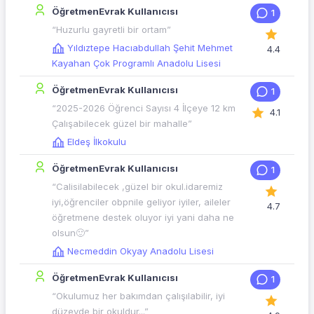
ÖğretmenEvrak Kullanıcısı
1
“Huzurlu gayretli bir ortam”
Yıldıztepe Hacıabdullah Şehit Mehmet
4.4
Kayahan Çok Programlı Anadolu Lisesi
ÖğretmenEvrak Kullanıcısı
1
“2025-2026 Öğrenci Sayısı 4 İlçeye 12 km
4.1
Çalışabilecek güzel bir mahalle”
Eldeş İlkokulu
ÖğretmenEvrak Kullanıcısı
1
“Calisilabilecek ,güzel bir okul.idaremiz
iyi,öğrenciler obpnile geliyor iyiler, aileler
4.7
öğretmene destek oluyor iyi yani daha ne
olsun🙂”
Necmeddin Okyay Anadolu Lisesi
ÖğretmenEvrak Kullanıcısı
1
“Okulumuz her bakımdan çalışılabilir, iyi
düzeyde bir okuldur...”