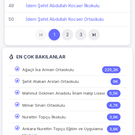
49
İdem Şehit Abdullah Kocaer İlkokulu
50
İdem Şehit Abdullah Kocaer Ortaokulu
1
2
3
EN ÇOK BAKILANLAR
Ağaçlı İsa Arman Ortaokulu
225,2K
Şehit Atakan Arslan Ortaokulu
6K
Mahmut Gökmen Anadolu İmam Hatip Lisesi
5,5K
Mimar Sinan Ortaokulu
4,7K
Nurettin Topçu İlkokulu
3,9K
Ankara Nurettin Topçu Eğitim ve Uygulama
3,6K