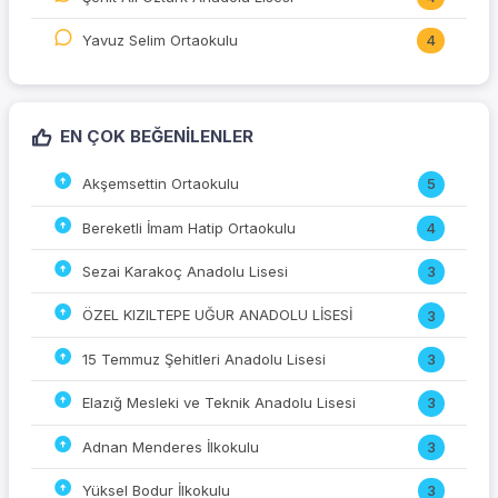
Yavuz Selim Ortaokulu
4
EN ÇOK BEĞENILENLER
Akşemsettin Ortaokulu
5
Bereketli İmam Hatip Ortaokulu
4
Sezai Karakoç Anadolu Lisesi
3
ÖZEL KIZILTEPE UĞUR ANADOLU LİSESİ
3
15 Temmuz Şehitleri Anadolu Lisesi
3
Elazığ Mesleki ve Teknik Anadolu Lisesi
3
Adnan Menderes İlkokulu
3
Yüksel Bodur İlkokulu
3