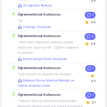
4.9
30 Ağustos İlkokulu
ÖğretmenEvrak Kullanıcısı
1
“İyi”
4.9
Cihangir Ortaokulu
ÖğretmenEvrak Kullanıcısı
3
“Okul idare öğretmen kadrosu olarak
4.6
müthiş bir uyum içinde . Öğrenci başarısı
ön planda”
Emine Seviye Divrik Ortaokulu
ÖğretmenEvrak Kullanıcısı
1
“Çok düzenli ve disiplinli bir okuldur”
Balıkesir Borsa İstanbul Mesleki ve
4.0
Teknik Anadolu Lisesi
ÖğretmenEvrak Kullanıcısı
1
“Yakınım Okul içi deneme sınavlarından
2.1
Memnun değildi,sınav için başka kurumlara