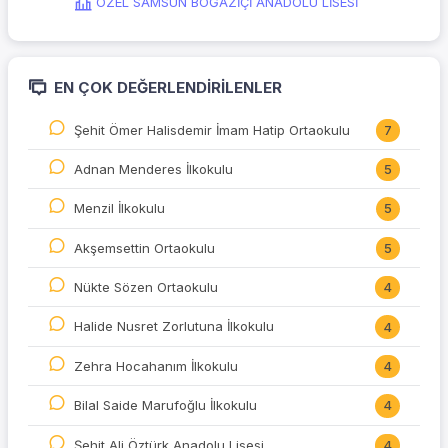
ÖZEL SAMSUN BOĞAZİÇİ ANADOLU LİSESİ
EN ÇOK DEĞERLENDIRILENLER
Şehit Ömer Halisdemir İmam Hatip Ortaokulu
7
Adnan Menderes İlkokulu
5
Menzil İlkokulu
5
Akşemsettin Ortaokulu
5
Nükte Sözen Ortaokulu
4
Halide Nusret Zorlutuna İlkokulu
4
Zehra Hocahanım İlkokulu
4
Bilal Saide Marufoğlu İlkokulu
4
Şehit Ali Öztürk Anadolu Lisesi
4