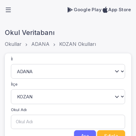
Google Play
App Store
Okul Veritabanı
Okullar
ADANA
KOZAN Okulları
İl
İlçe
Okul Adı
Ara
Sıfırla