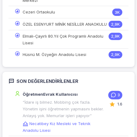
Merkezi
Cezeri Ortaokulu
3K
ÖZEL ESENYURT MİNİK NESİLLER ANAOKULU
2,9K
Elmalı-Çayırlı 80.Yıl Çok Programlı Anadolu
2,9K
Lisesi
Hüsnü M. Özyeğin Anadolu Lisesi
2,9K
SON DEĞERLENDIRILENLER
ÖğretmenEvrak Kullanıcısı
3
“İdare iş bilmez. Mobbing çok fazla.
1.6
Yönetim işini öğretmenin yapmasını bekler.
Anlayış yok. Memurlar işleri yapıyor”
Necatibey Kız Mesleki ve Teknik
Anadolu Lisesi