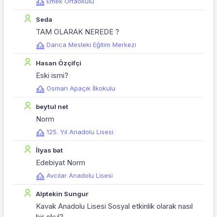
Emek Ortaokulu
Seda
TAM OLARAK NEREDE ?
Darıca Mesleki Eğitim Merkezi
Hasan Özçifçi
Eski ismi?
Osman Apaçık İlkokulu
beytul net
Norm
125. Yıl Anadolu Lisesi
İlyas bat
Edebiyat Norm
Avcılar Anadolu Lisesi
Alptekin Sungur
Kavak Anadolu Lisesi Sosyal etkinlik olarak nasıl
bir okul?