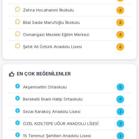
Zehra Hocahanım İlkokulu
4
Bilal Saide Marufoğlu İlkokulu
4
Osmangazi Mesleki Eğitim Merkezi
4
Şehit Ali Öztürk Anadolu Lisesi
4
EN ÇOK BEĞENILENLER
Akşemsettin Ortaokulu
5
Bereketli İmam Hatip Ortaokulu
4
Sezai Karakoç Anadolu Lisesi
3
ÖZEL KIZILTEPE UĞUR ANADOLU LİSESİ
3
15 Temmuz Şehitleri Anadolu Lisesi
3