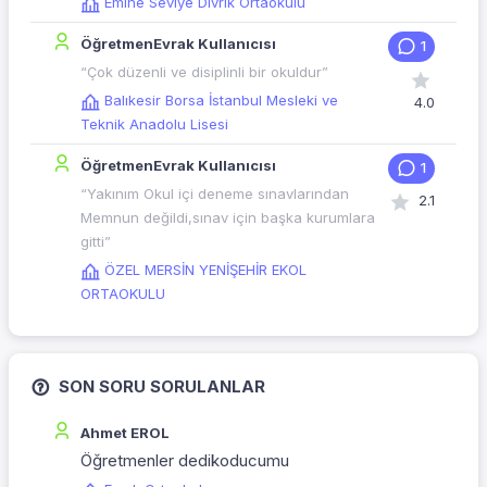
Emine Seviye Divrik Ortaokulu
ÖğretmenEvrak Kullanıcısı
1
“Çok düzenli ve disiplinli bir okuldur”
Balıkesir Borsa İstanbul Mesleki ve
4.0
Teknik Anadolu Lisesi
ÖğretmenEvrak Kullanıcısı
1
“Yakınım Okul içi deneme sınavlarından
2.1
Memnun değildi,sınav için başka kurumlara
gitti”
ÖZEL MERSİN YENİŞEHİR EKOL
ORTAOKULU
SON SORU SORULANLAR
Ahmet EROL
Öğretmenler dedikoducumu