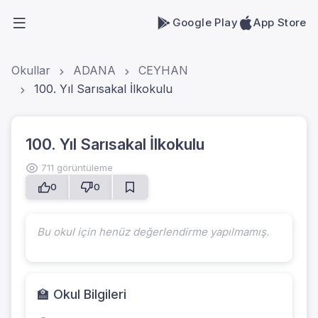
Google Play
App Store
Okullar
ADANA
CEYHAN
100. Yıl Sarısakal İlkokulu
100. Yıl Sarısakal İlkokulu
711 görüntüleme
0
0
Bu okul için henüz değerlendirme yapılmamış.
🏫 Okul Bilgileri