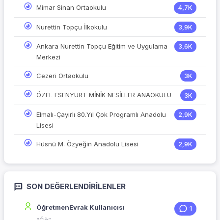
Mimar Sinan Ortaokulu
4,7K
Nurettin Topçu İlkokulu
3,9K
Ankara Nurettin Topçu Eğitim ve Uygulama
3,6K
Merkezi
Cezeri Ortaokulu
3K
ÖZEL ESENYURT MİNİK NESİLLER ANAOKULU
3K
Elmalı-Çayırlı 80.Yıl Çok Programlı Anadolu
2,9K
Lisesi
Hüsnü M. Özyeğin Anadolu Lisesi
2,9K
SON DEĞERLENDIRILENLER
ÖğretmenEvrak Kullanıcısı
1