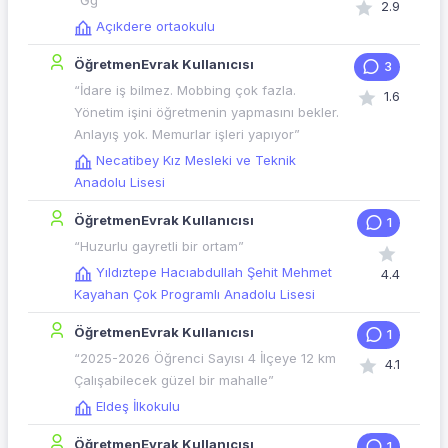
“Ğğ”
2.9
Açıkdere ortaokulu
ÖğretmenEvrak Kullanıcısı
3
“İdare iş bilmez. Mobbing çok fazla.
1.6
Yönetim işini öğretmenin yapmasını bekler.
Anlayış yok. Memurlar işleri yapıyor”
Necatibey Kız Mesleki ve Teknik
Anadolu Lisesi
ÖğretmenEvrak Kullanıcısı
1
“Huzurlu gayretli bir ortam”
Yıldıztepe Hacıabdullah Şehit Mehmet
4.4
Kayahan Çok Programlı Anadolu Lisesi
ÖğretmenEvrak Kullanıcısı
1
“2025-2026 Öğrenci Sayısı 4 İlçeye 12 km
4.1
Çalışabilecek güzel bir mahalle”
Eldeş İlkokulu
ÖğretmenEvrak Kullanıcısı
1