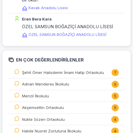
Kavak Anadolu Lisesi
Eren Bera Kara
ÖZEL SAMSUN BOĞAZİÇİ ANADOLU LİSESİ
ÖZEL SAMSUN BOĞAZİÇİ ANADOLU LİSESİ
EN ÇOK DEĞERLENDIRILENLER
Şehit Ömer Halisdemir İmam Hatip Ortaokulu
7
Adnan Menderes İlkokulu
5
Menzil İlkokulu
5
Akşemsettin Ortaokulu
5
Nükte Sözen Ortaokulu
4
Halide Nusret Zorlutuna İlkokulu
4