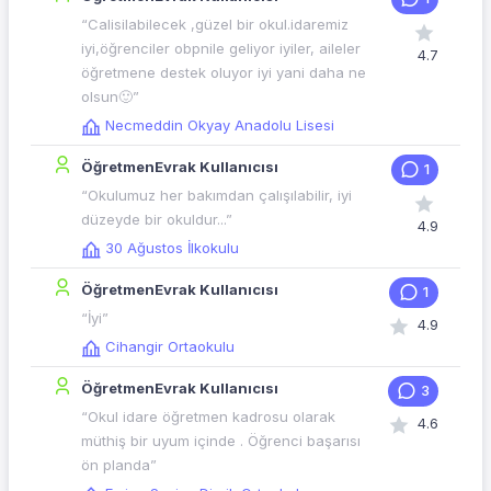
“Calisilabilecek ,güzel bir okul.idaremiz
iyi,öğrenciler obpnile geliyor iyiler, aileler
4.7
öğretmene destek oluyor iyi yani daha ne
olsun🙂”
Necmeddin Okyay Anadolu Lisesi
ÖğretmenEvrak Kullanıcısı
1
“Okulumuz her bakımdan çalışılabilir, iyi
düzeyde bir okuldur...”
4.9
30 Ağustos İlkokulu
ÖğretmenEvrak Kullanıcısı
1
“İyi”
4.9
Cihangir Ortaokulu
ÖğretmenEvrak Kullanıcısı
3
“Okul idare öğretmen kadrosu olarak
4.6
müthiş bir uyum içinde . Öğrenci başarısı
ön planda”