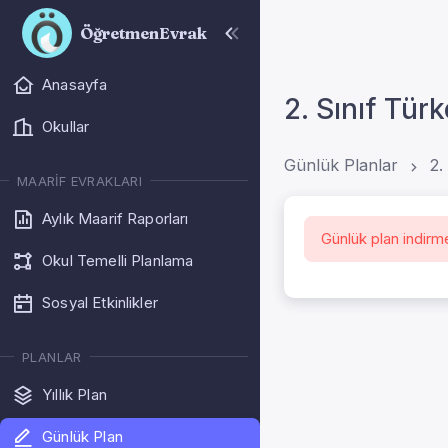
ÖğretmenEvrak
Anasayfa
2. Sınıf Tür
Okullar
Günlük Planlar
2.
MAARIF EVRAKLARI
Aylık Maarif Raporları
Günlük plan indirm
Okul Temelli Planlama
Sosyal Etkinlikler
PLANLAR
Yıllık Plan
Günlük Plan