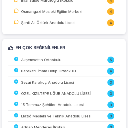
Bilal Saide Marufoğlu İlkokulu
4
Osmangazi Mesleki Eğitim Merkezi
4
Şehit Ali Öztürk Anadolu Lisesi
4
EN ÇOK BEĞENILENLER
Akşemsettin Ortaokulu
5
Bereketli İmam Hatip Ortaokulu
4
Sezai Karakoç Anadolu Lisesi
3
ÖZEL KIZILTEPE UĞUR ANADOLU LİSESİ
3
15 Temmuz Şehitleri Anadolu Lisesi
3
Elazığ Mesleki ve Teknik Anadolu Lisesi
3
Adnan Menderes İlkokulu
3