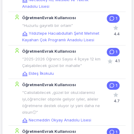
Anadolu Lisesi
ÖğretmenEvrak Kullanıcısı
1
“Huzurlu gayretli bir ortam”
Yıldıztepe Hacıabdullah Şehit Mehmet
4.4
Kayahan Çok Programlı Anadolu Lisesi
ÖğretmenEvrak Kullanıcısı
1
“2025-2026 Öğrenci Sayısı 4 İlçeye 12 km
4.1
Çalışabilecek güzel bir mahalle”
Eldeş İlkokulu
ÖğretmenEvrak Kullanıcısı
1
“Calisilabilecek ,güzel bir okul.idaremiz
iyi,öğrenciler obpnile geliyor iyiler, aileler
4.7
öğretmene destek oluyor iyi yani daha ne
olsun🙂”
Necmeddin Okyay Anadolu Lisesi
ÖğretmenEvrak Kullanıcısı
1