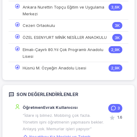
Ankara Nurettin Topçu Eğitim ve Uygulama
3,6K
Merkezi
Cezeri Ortaokulu
3K
ÖZEL ESENYURT MİNİK NESİLLER ANAOKULU
3K
Elmalı-Çayırlı 80.Yıl Çok Programlı Anadolu
2,9K
Lisesi
Hüsnü M. Özyeğin Anadolu Lisesi
2,9K
SON DEĞERLENDIRILENLER
ÖğretmenEvrak Kullanıcısı
3
“İdare iş bilmez. Mobbing çok fazla.
1.6
Yönetim işini öğretmenin yapmasını bekler.
Anlayış yok. Memurlar işleri yapıyor”
Necatibey Kız Mesleki ve Teknik