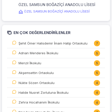
ÖZEL SAMSUN BOĞAZİÇİ ANADOLU LİSESİ
ÖZEL SAMSUN BOĞAZİÇİ ANADOLU LİSESİ
EN ÇOK DEĞERLENDIRILENLER
Şehit Ömer Halisdemir İmam Hatip Ortaokulu
7
Adnan Menderes İlkokulu
5
Menzil İlkokulu
5
Akşemsettin Ortaokulu
5
Nükte Sözen Ortaokulu
4
Halide Nusret Zorlutuna İlkokulu
4
Zehra Hocahanım İlkokulu
4