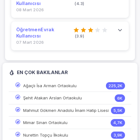
Kullanıcısı
(4.3)
08 Mart 2026
ÖğretmenEvrak
Kullanıcısı
(3.9)
07 Mart 2026
EN ÇOK BAKILANLAR
Ağaçlı İsa Arman Ortaokulu
225,2K
Şehit Atakan Arslan Ortaokulu
6K
Mahmut Gökmen Anadolu İmam Hatip Lisesi
5,5K
Mimar Sinan Ortaokulu
4,7K
Nurettin Topçu İlkokulu
3,9K