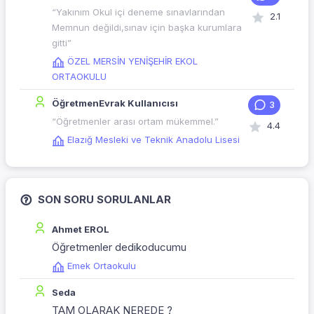
“Yakınım Okul içi deneme sınavlarından
2.1
Memnun değildi,sınav için başka kurumlara
gitti”
ÖZEL MERSİN YENİŞEHİR EKOL
ORTAOKULU
ÖğretmenEvrak Kullanıcısı
3
“Öğretmenler arası ortam mükemmel.”
4.4
Elazığ Mesleki ve Teknik Anadolu Lisesi
SON SORU SORULANLAR
Ahmet EROL
Öğretmenler dedikoducumu
Emek Ortaokulu
Seda
TAM OLARAK NEREDE ?