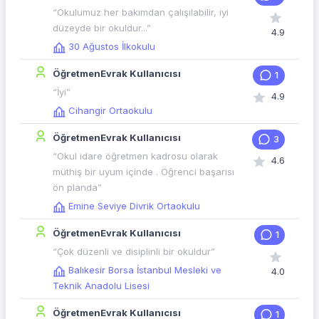
“Okulumuz her bakımdan çalışılabilir, iyi
düzeyde bir okuldur...”
4.9
30 Ağustos İlkokulu
ÖğretmenEvrak Kullanıcısı
1
“İyi”
4.9
Cihangir Ortaokulu
ÖğretmenEvrak Kullanıcısı
3
“Okul idare öğretmen kadrosu olarak
4.6
müthiş bir uyum içinde . Öğrenci başarısı
ön planda”
Emine Seviye Divrik Ortaokulu
ÖğretmenEvrak Kullanıcısı
1
“Çok düzenli ve disiplinli bir okuldur”
Balıkesir Borsa İstanbul Mesleki ve
4.0
Teknik Anadolu Lisesi
ÖğretmenEvrak Kullanıcısı
1