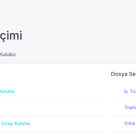
çimi
Kulübü
Dosya Se
 Kulübü
İç T
Topla
 Uzay Kulübü
Yıllı