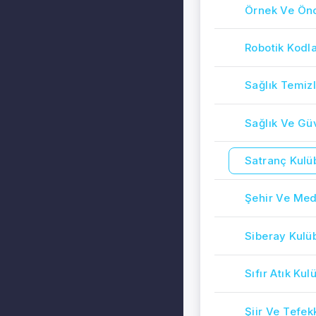
Örnek Ve Önc
Robotik Kodl
Sağlık Temiz
Sağlık Ve Gü
Satranç Kulü
Şehir Ve Med
Siberay Kulü
Sıfır Atık Kul
Şiir Ve Tefek