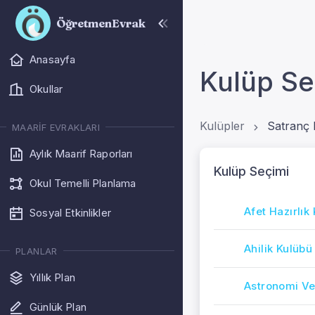
ÖğretmenEvrak
Anasayfa
Kulüp Se
Okullar
Kulüpler
Satranç 
MAARIF EVRAKLARI
Aylık Maarif Raporları
Kulüp Seçimi
Okul Temelli Planlama
Afet Hazırlık
Sosyal Etkinlikler
Ahilik Kulübü
PLANLAR
Yıllık Plan
Astronomi Ve
Günlük Plan