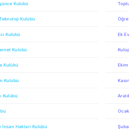
şünce Kulübü
Topl
Teknoloji Kulübü
Öğren
ici Kulübü
Ek Ev
ternet Kulübü
Kulüp
a Kulübü
Ekim
im Kulübü
Kası
ı Kulübü
Aralı
übü
Ocak
 İnsan Hakları Kulübü
Şubat