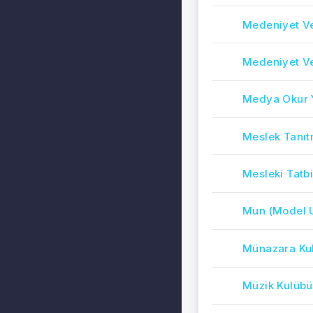
Medeniyet Ve
Medeniyet V
Medya Okur Y
Meslek Tanıt
Mesleki Tatb
Mun (Model U
Münazara Ku
Müzik Kulübü