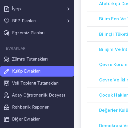
Atatürkçü Dü
İyep
Bilim Fen Ve 
BEP Planları
Egzersiz Planları
Bilinçli Tüket
EVRAKLAR
Bilişim Ve İn
Zümre Tutanakları
Çevre Korum
Kulüp Evrakları
Çevre Ve İkl
Veli Toplantı Tutanakları
Aday Öğretmenlik Dosyası
Çocuk Haklar
Rehberlik Raporları
Değerler Kul
Diğer Evraklar
Demokrasi Ve