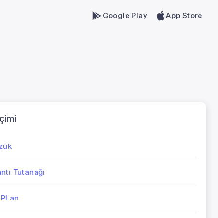
Google Play
App Store
çimi
üzük
ntı Tutanağı
k PLan