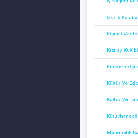
İş Sağlığı Ve
İzcilik Kulübü
Kişisel Veril
Kızılay Kulüb
Kooperatifçil
Kültür Ve Ed
Kültür Ve Tab
Kütüphanecil
Matematik K